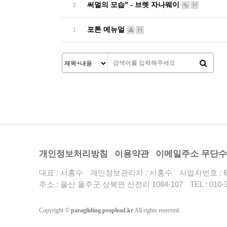
써멀의 모습" - 브렛 자나웨이
H
2
포톤 메뉴얼
H
1
개인정보처리방침
이용약관
이메일주소 무단
대표 : 서홍수
개인정보관리자 : 서홍수
사업자번호 : 62
주소 : 울산 울주군 상북면 산전리 1084-107
TEL :
010-
Copyright
©
paragliding.peoplead.kr
All rights reserved.