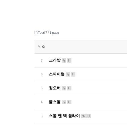
Total 7 /
1 page
번호
크라밧
H
7
스파이럴
H
6
윙오버
H
5
풀스톨
H
4
스톨 앤 백 플라이
H
3