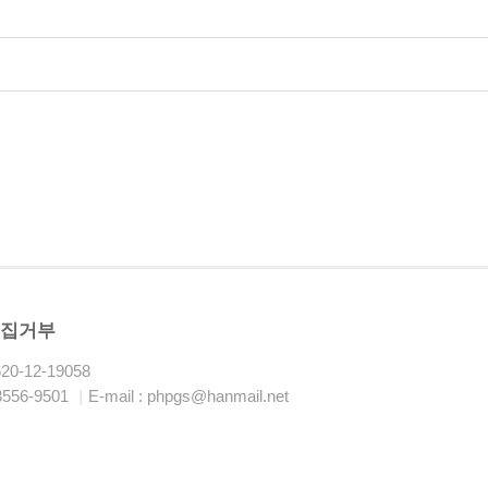
수집거부
0-12-19058
3556-9501
|
E-mail : phpgs@hanmail.net