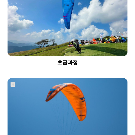
초급과정
H
739
03-25
서홍수