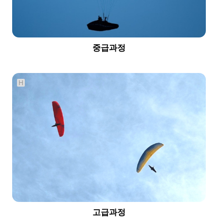
중급과정
H
807
03-25
서홍수
고급과정