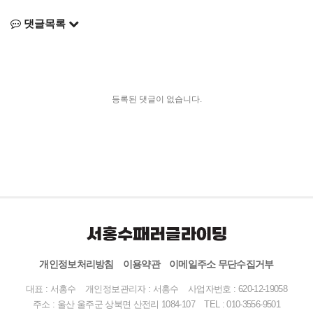
댓글목록
등록된 댓글이 없습니다.
개인정보처리방침
이용약관
이메일주소 무단수집거부
대표 : 서홍수
개인정보관리자 : 서홍수
사업자번호 : 620-12-19058
주소 : 울산 울주군 상북면 산전리 1084-107
TEL :
010-3556-9501